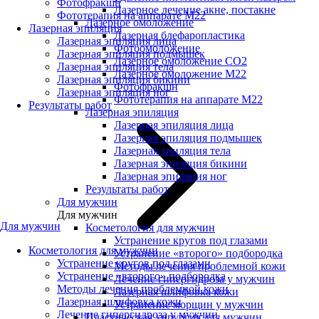
Фотофракшн
Лазерное лечение акне, постакне
Фототерапия на аппарате М22
Лазерное омоложение
Лазерная эпиляция
Лазерная блефаропластика
Лазерная эпиляция лица
Фотоомоложение
Лазерная эпиляция подмышек
Лазерное омоложение CO2
Лазерная эпиляция тела
Лазерное омоложение M22
Лазерная эпиляция бикини
Фотофракшн
Лазерная эпиляция ног
Фототерапия на аппарате М22
Результаты работ
Лазерная эпиляция
Лазерная эпиляция лица
Лазерная эпиляция подмышек
Лазерная эпиляция тела
Лазерная эпиляция бикини
Лазерная эпиляция ног
Результаты работ
Для мужчин
Для мужчин
Для мужчин
Косметология для мужчин
Устранение кругов под глазами
Косметология для мужчин
Устранение «второго» подбородка
Устранение кругов под глазами
Методы лечения проблемной кожи
Устранение «второго» подбородка
Лечение гипергидроза у мужчин
Методы лечения проблемной кожи
Лазерная шлифовка кожи
Лазерная шлифовка кожи
Устранение морщин у мужчин
Лечение гипергидроза у мужчин
Пластическая хирургия для мужчин