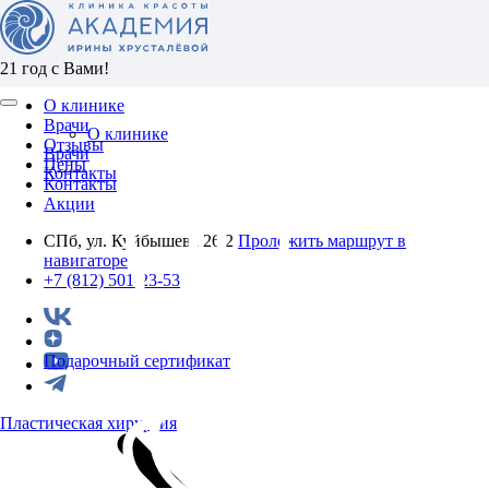
21 год с Вами!
О клинике
Врачи
О клинике
Отзывы
Врачи
Цены
Контакты
Контакты
Акции
СПб, ул. Куйбышева 26/2
Проложить маршрут в
навигаторе
+7 (812) 501-23-53
Подарочный сертификат
Пластическая хирургия