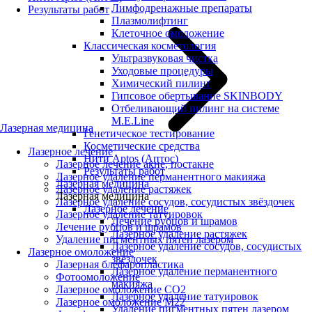
Лимфодренажные препараты
Результаты работ
Плазмолифтинг
Клеточное омоложение
Классическая косметология
Ультразвуковая чистка
Уходовые процедуры
Химический пилинг
Гипсовое обертывание SKINBODY
Отбеливающий пилинг на системе
M.E.Line
Лазерная медицина
Генетическое тестирование
Косметические средства
Лазерное лечение
Нити Aptos (Аптос)
Лазерное лечение акне, постакне
Результаты работ
Лазерное удаление перманентного макияжа
Лазерная медицина
Лазерное удаление растяжек
Лазерная медицина
Лазерное удаление сосудов, сосудистых звёздочек
Лазерное лечение
Лазерное удаление татуировок
Лечение рубцов и шрамов
Лечение рубцов и шрамов
Лазерное удаление растяжек
Удаление пигментных пятен лазером
Лазерное удаление сосудов, сосудистых
Лазерное омоложение
звёздочек
Лазерная блефаропластика
Лазерное удаление перманентного
Фотоомоложение
макияжа
Лазерное омоложение CO2
Лазерное удаление татуировок
Лазерное омоложение M22
Удаление пигментных пятен лазером